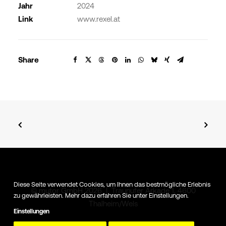
Jahr
2024
Link
www.rexel.at
Share
Diese Seite verwendet Cookies, um Ihnen das bestmögliche Erlebnis
© mutor GmbH 2026 | Traunufer Arkade 1, 4600
zu gewährleisten. Mehr dazu erfahren Sie unter Einstellungen.
Thalheim/Wels
Einstellungen
Impressum
|
Datenschutz
|
Kontakt